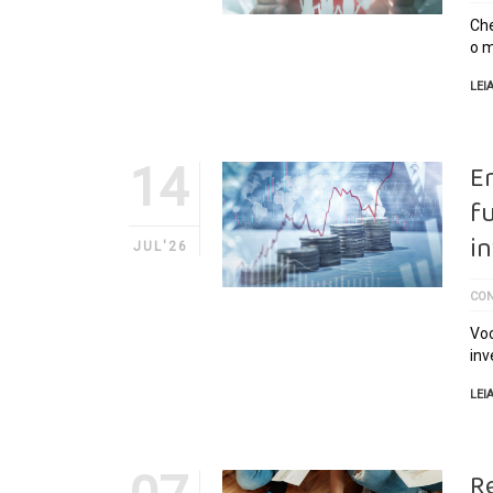
Che
o m
LEI
14
E
f
in
JUL'26
CON
Voc
inv
LEI
R