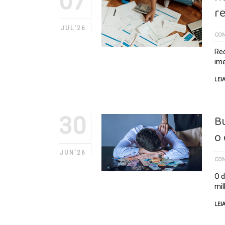
07
r
JUL'26
CON
Rec
ime
LEI
30
B
o
JUN'26
CON
O d
mil
LEI