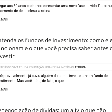
gar aos 60 anos costuma representar uma nova fase da vida. Para mui
omento de desacelerar a rotina …
A MAIS
ntenda os fundos de investimento: como el
uncionam e o que você precisa saber antes 
vestir
TEÚDOS VIVA EDUCA
EDUCAÇÃO FINANCEIRA
NOTÍCIAS
EEDUCA
ê provavelmente já ouviu alguém dizer que investe em um fundo de
estimento. Mas você sabe, de fato, o que …
A MAIS
enegociação de dívidas: um alívio que não