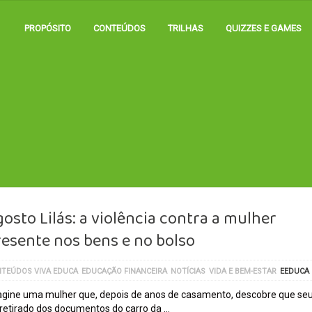
PROPÓSITO
CONTEÚDOS
TRILHAS
QUIZZES E GAMES
osto Lilás: a violência contra a mulher
resente nos bens e no bolso
TEÚDOS VIVA EDUCA
EDUCAÇÃO FINANCEIRA
NOTÍCIAS
VIDA E BEM-ESTAR
EEDUCA
gine uma mulher que, depois de anos de casamento, descobre que s
 retirado dos documentos do carro da …