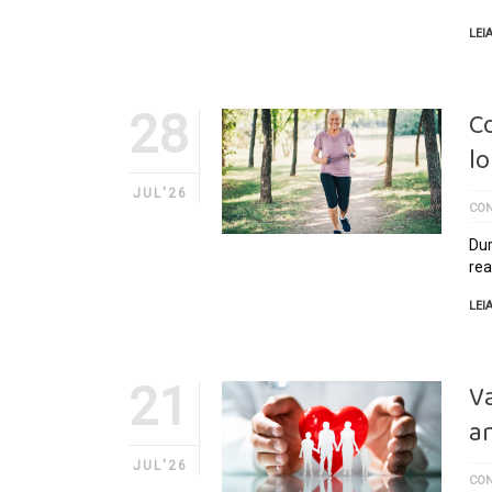
LEI
28
C
l
JUL'26
CON
Dur
rea
LEI
21
Va
a
JUL'26
CON