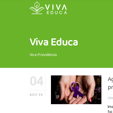
Viva Educa
Viva Previdência
04
Ag
p
AGO'26
CON
Ima
foi