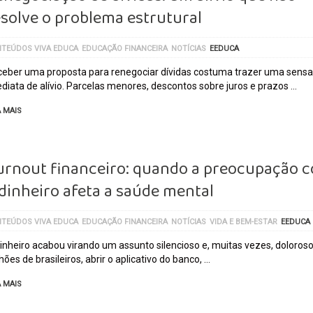
esolve o problema estrutural
TEÚDOS VIVA EDUCA
EDUCAÇÃO FINANCEIRA
NOTÍCIAS
EEDUCA
eber uma proposta para renegociar dívidas costuma trazer uma sens
diata de alívio. Parcelas menores, descontos sobre juros e prazos …
A MAIS
urnout financeiro: quando a preocupação 
 dinheiro afeta a saúde mental
TEÚDOS VIVA EDUCA
EDUCAÇÃO FINANCEIRA
NOTÍCIAS
VIDA E BEM-ESTAR
EEDUCA
inheiro acabou virando um assunto silencioso e, muitas vezes, doloroso
hões de brasileiros, abrir o aplicativo do banco, …
A MAIS