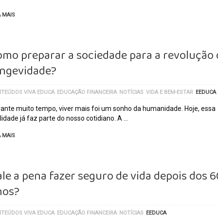
A MAIS
omo preparar a sociedade para a revolução 
ongevidade?
TEÚDOS VIVA EDUCA
EDUCAÇÃO FINANCEIRA
NOTÍCIAS
VIDA E BEM-ESTAR
EEDUCA
ante muito tempo, viver mais foi um sonho da humanidade. Hoje, essa
lidade já faz parte do nosso cotidiano. A …
A MAIS
le a pena fazer seguro de vida depois dos 6
nos?
TEÚDOS VIVA EDUCA
EDUCAÇÃO FINANCEIRA
NOTÍCIAS
EEDUCA