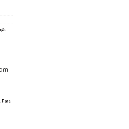
ação
com
. Para